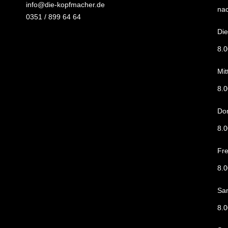
info@die-kopfmacher.de
na
0351 / 899 64 64
Di
8.
Mi
8.
Do
8.
Fre
8.
Sa
8.